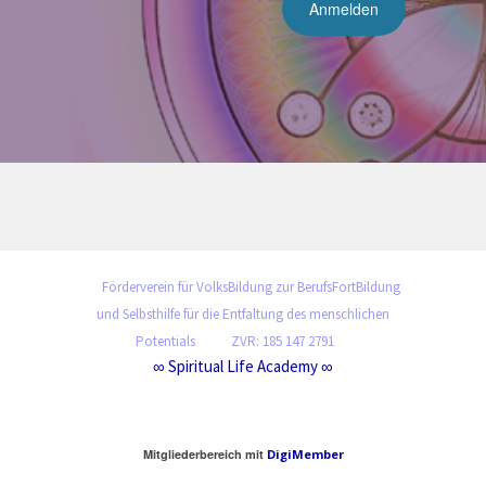
Förderverein für VolksBildung zur BerufsFortBildung
und Selbsthilfe für die Entfaltung des menschlichen
Potentials
ZVR: 185 147 2791
∞ Spiritual Life Academy ∞
Mitgliederbereich mit
DigiMember