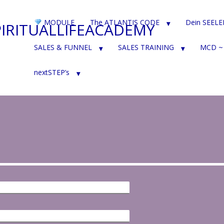
MODULE
The ATLANTIS CODE
Dein SEEL
SALES & FUNNEL
SALES TRAINING
MCD ~
nextSTEP’s