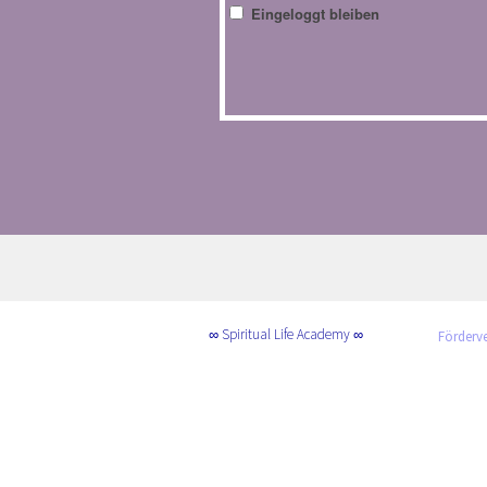
Eingeloggt bleiben
∞ Spiritual Life Academy ∞
Förderve