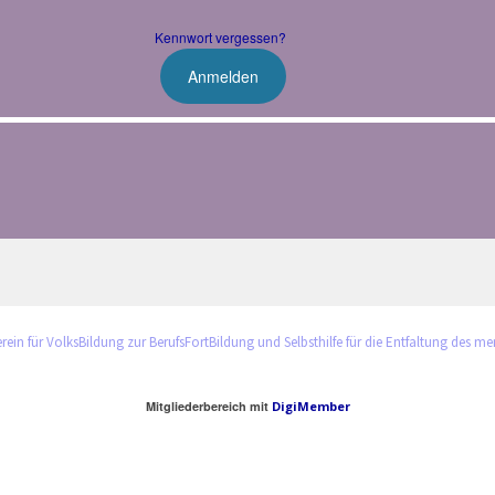
Kennwort vergessen?
rein für VolksBildung zur BerufsFortBildung und Selbsthilfe für die Entfaltung des m
Mitgliederbereich mit
DigiMember