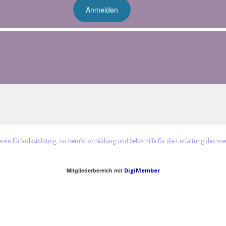
rein für VolksBildung zur BerufsFortBildung und Selbsthilfe für die Entfaltung des m
Mitgliederbereich mit
DigiMember